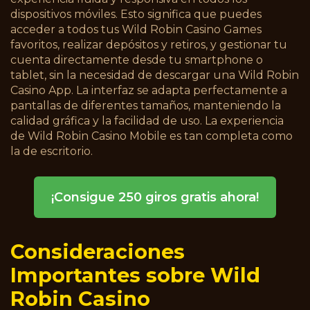
dispositivos móviles. Esto significa que puedes
acceder a todos tus Wild Robin Casino Games
favoritos, realizar depósitos y retiros, y gestionar tu
cuenta directamente desde tu smartphone o
tablet, sin la necesidad de descargar una Wild Robin
Casino App. La interfaz se adapta perfectamente a
pantallas de diferentes tamaños, manteniendo la
calidad gráfica y la facilidad de uso. La experiencia
de Wild Robin Casino Mobile es tan completa como
la de escritorio.
¡Consigue 250 giros gratis ahora!
Consideraciones
Importantes sobre Wild
Robin Casino