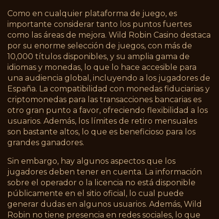
Como en cualquier plataforma de juego, es
importante considerar tanto los puntos fuertes
como las áreas de mejora. Wild Robin Casino destaca
por su enorme selección de juegos, con más de
10,000 títulos disponibles, y su amplia gama de
idiomas y monedas, lo que lo hace accesible para
una audiencia global, incluyendo a los jugadores de
España. La compatibilidad con monedas fiduciarias y
criptomonedas para las transacciones bancarias es
otro gran punto a favor, ofreciendo flexibilidad a los
usuarios. Además, los límites de retiro mensuales
son bastante altos, lo que es beneficioso para los
grandes ganadores.
Sin embargo, hay algunos aspectos que los
jugadores deben tener en cuenta. La información
sobre el operador o la licencia no está disponible
públicamente en el sitio oficial, lo cual puede
generar dudas en algunos usuarios. Además, Wild
Robin no tiene presencia en redes sociales, lo que