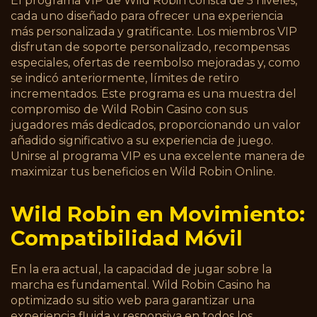
El programa VIP de Wild Robin consta de 5 niveles,
cada uno diseñado para ofrecer una experiencia
más personalizada y gratificante. Los miembros VIP
disfrutan de soporte personalizado, recompensas
especiales, ofertas de reembolso mejoradas y, como
se indicó anteriormente, límites de retiro
incrementados. Este programa es una muestra del
compromiso de Wild Robin Casino con sus
jugadores más dedicados, proporcionando un valor
añadido significativo a su experiencia de juego.
Unirse al programa VIP es una excelente manera de
maximizar tus beneficios en Wild Robin Online.
Wild Robin en Movimiento:
Compatibilidad Móvil
En la era actual, la capacidad de jugar sobre la
marcha es fundamental. Wild Robin Casino ha
optimizado su sitio web para garantizar una
experiencia fluida y responsiva en todos los