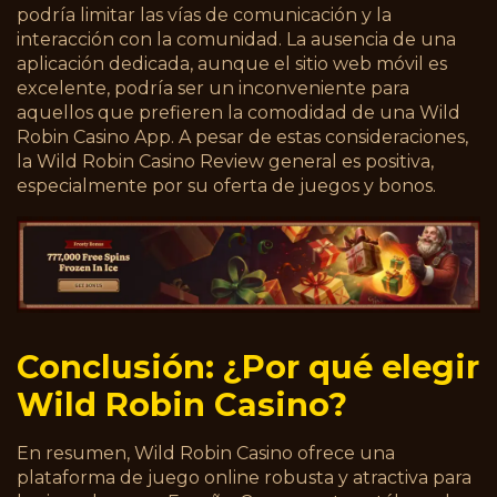
podría limitar las vías de comunicación y la
interacción con la comunidad. La ausencia de una
aplicación dedicada, aunque el sitio web móvil es
excelente, podría ser un inconveniente para
aquellos que prefieren la comodidad de una Wild
Robin Casino App. A pesar de estas consideraciones,
la Wild Robin Casino Review general es positiva,
especialmente por su oferta de juegos y bonos.
Conclusión: ¿Por qué elegir
Wild Robin Casino?
En resumen, Wild Robin Casino ofrece una
plataforma de juego online robusta y atractiva para