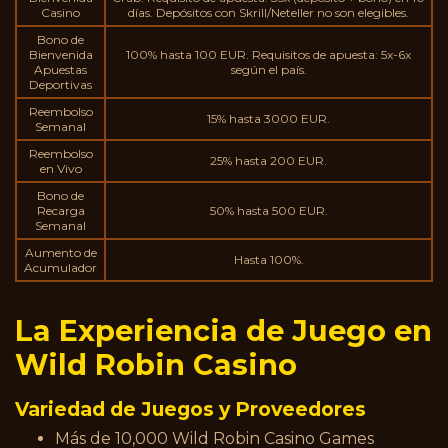
Casino
días. Depósitos con Skrill/Neteller no son elegibles.
Bono de
Bienvenida
100% hasta 100 EUR. Requisitos de apuesta: 5x-6x
Apuestas
según el país.
Deportivas
Reembolso
15% hasta 3000 EUR.
Semanal
Reembolso
25% hasta 200 EUR.
en Vivo
Bono de
Recarga
50% hasta 500 EUR.
Semanal
Aumento de
Hasta 100%.
Acumulador
La Experiencia de Juego en
Wild Robin Casino
Variedad de Juegos y Proveedores
Más de 10,000 Wild Robin Casino Games