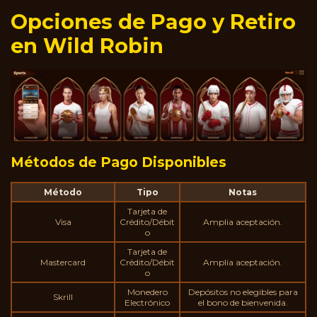
Opciones de Pago y Retiro
en Wild Robin
Métodos de Pago Disponibles
Método
Tipo
Notas
Tarjeta de
Visa
Crédito/Débit
Amplia aceptación.
o
Tarjeta de
Mastercard
Crédito/Débit
Amplia aceptación.
o
Monedero
Depósitos no elegibles para
Skrill
Electrónico
el bono de bienvenida.