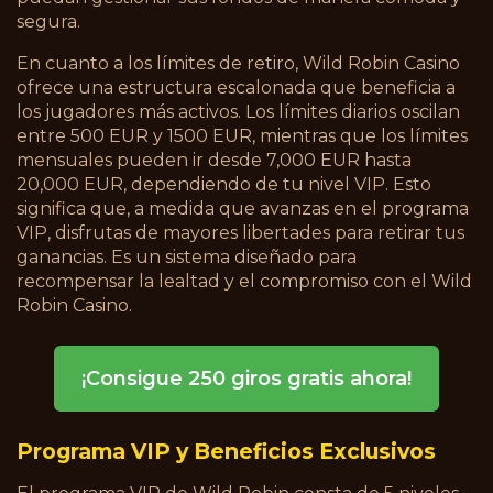
segura.
En cuanto a los límites de retiro, Wild Robin Casino
ofrece una estructura escalonada que beneficia a
los jugadores más activos. Los límites diarios oscilan
entre 500 EUR y 1500 EUR, mientras que los límites
mensuales pueden ir desde 7,000 EUR hasta
20,000 EUR, dependiendo de tu nivel VIP. Esto
significa que, a medida que avanzas en el programa
VIP, disfrutas de mayores libertades para retirar tus
ganancias. Es un sistema diseñado para
recompensar la lealtad y el compromiso con el Wild
Robin Casino.
¡Consigue 250 giros gratis ahora!
Programa VIP y Beneficios Exclusivos