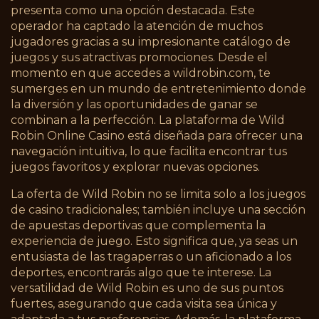
presenta como una opción destacada. Este
operador ha captado la atención de muchos
jugadores gracias a su impresionante catálogo de
juegos y sus atractivas promociones. Desde el
momento en que accedes a
wildrobin.com
, te
sumerges en un mundo de entretenimiento donde
la diversión y las oportunidades de ganar se
combinan a la perfección. La plataforma de Wild
Robin Online Casino está diseñada para ofrecer una
navegación intuitiva, lo que facilita encontrar tus
juegos favoritos y explorar nuevas opciones.
La oferta de Wild Robin no se limita solo a los juegos
de casino tradicionales; también incluye una sección
de apuestas deportivas que complementa la
experiencia de juego. Esto significa que, ya seas un
entusiasta de las tragaperras o un aficionado a los
deportes, encontrarás algo que te interese. La
versatilidad de Wild Robin es uno de sus puntos
fuertes, asegurando que cada visita sea única y