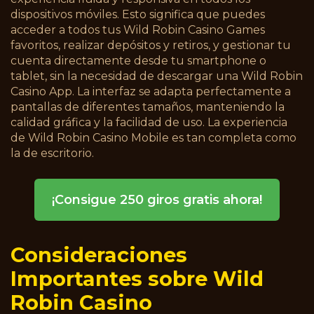
dispositivos móviles. Esto significa que puedes
acceder a todos tus Wild Robin Casino Games
favoritos, realizar depósitos y retiros, y gestionar tu
cuenta directamente desde tu smartphone o
tablet, sin la necesidad de descargar una Wild Robin
Casino App. La interfaz se adapta perfectamente a
pantallas de diferentes tamaños, manteniendo la
calidad gráfica y la facilidad de uso. La experiencia
de Wild Robin Casino Mobile es tan completa como
la de escritorio.
¡Consigue 250 giros gratis ahora!
Consideraciones
Importantes sobre Wild
Robin Casino