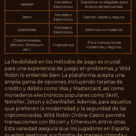
Monedero
Depósitos no elegibles para
Neteller
Electrónico
el bono de bienvenida.
Monedero
Jeton
Opción rápida y segura.
Electrónico
Monedero
eZeeWallet
Alternativa moderna.
Electrónico
Criptomonedas
Para transacciones
(Bitcoin, Ethereum,
Criptodivisa
modernas y seguras.
etc.)
La flexibilidad en los métodos de pago es crucial
para una experiencia de juego sin problemas, y Wild
Robin lo entiende bien. La plataforma acepta una
amplia gama de opciones, incluyendo tarjetas de
crédito y débito como Visa y Mastercard, así como
monederos electrónicos populares como Skrill,
Neteller, Jeton y eZeeWallet. Además, para aquellos
que prefieren la modernidad y la seguridad de las
criptomonedas, Wild Robin Online Casino permite
transacciones con Bitcoin y Ethereum, entre otras.
Esta variedad asegura que los jugadores en España
puedan gestionar sus fondos de manera cómoda y