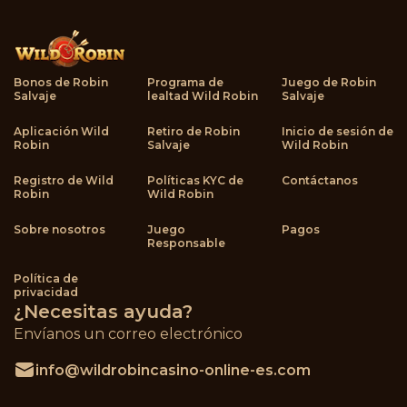
móvil dedicada. Sin embargo, su sitio web está
bienvenida del casino.
optimizado para dispositivos móviles, lo que
permite a los jugadores acceder a todos los
juegos y funciones directamente desde su
smartphone o tablet sin necesidad de
Bonos de Robin
Programa de
Juego de Robin
Salvaje
lealtad Wild Robin
Salvaje
descargar una aplicación.
Aplicación Wild
Retiro de Robin
Inicio de sesión de
Robin
Salvaje
Wild Robin
Registro de Wild
Políticas KYC de
Contáctanos
Robin
Wild Robin
Sobre nosotros
Juego
Pagos
Responsable
Política de
privacidad
¿Necesitas ayuda?
Envíanos un correo electrónico
info@wildrobincasino-online-es.com