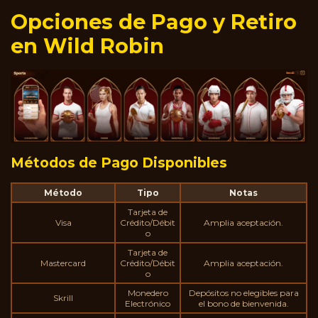
Opciones de Pago y Retiro
en Wild Robin
Métodos de Pago Disponibles
Método
Tipo
Notas
Tarjeta de
Visa
Crédito/Débit
Amplia aceptación.
o
Tarjeta de
Mastercard
Crédito/Débit
Amplia aceptación.
o
Monedero
Depósitos no elegibles para
Skrill
Electrónico
el bono de bienvenida.