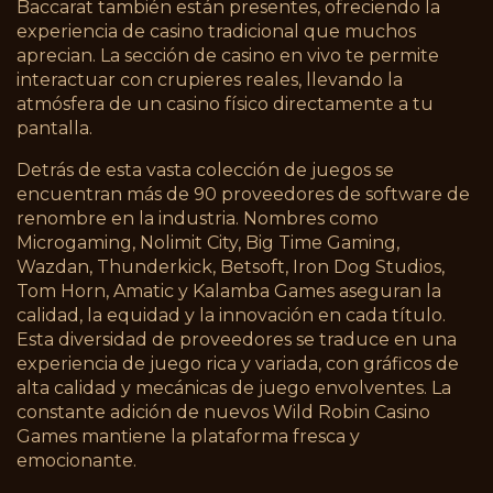
Baccarat también están presentes, ofreciendo la
experiencia de casino tradicional que muchos
aprecian. La sección de casino en vivo te permite
interactuar con crupieres reales, llevando la
atmósfera de un casino físico directamente a tu
pantalla.
Detrás de esta vasta colección de juegos se
encuentran más de 90 proveedores de software de
renombre en la industria. Nombres como
Microgaming, Nolimit City, Big Time Gaming,
Wazdan, Thunderkick, Betsoft, Iron Dog Studios,
Tom Horn, Amatic y Kalamba Games aseguran la
calidad, la equidad y la innovación en cada título.
Esta diversidad de proveedores se traduce en una
experiencia de juego rica y variada, con gráficos de
alta calidad y mecánicas de juego envolventes. La
constante adición de nuevos Wild Robin Casino
Games mantiene la plataforma fresca y
emocionante.